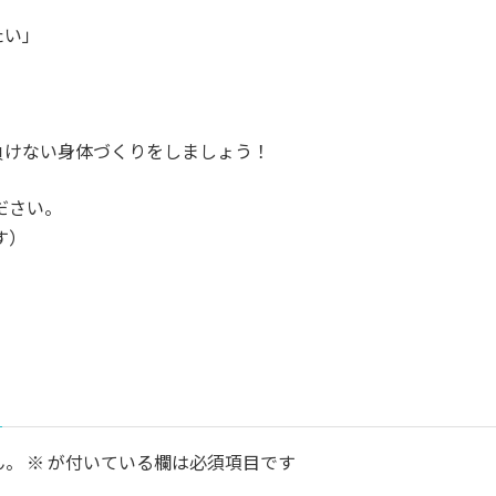
たい」
！
負けない身体づくりをしましょう！
ださい。
す）
ん。
※
が付いている欄は必須項目です