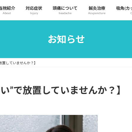
当院紹介
対応症状
頭痛について
鍼灸治療
吸⾓(カ
About
Injury
headache
Acupuncture
お知らせ
で放置していませんか？】
せい”で放置していませんか？】