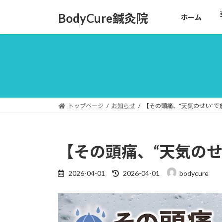
コ
ナ
BodyCure鍼灸院
ホーム
ン
ビ
テ
ゲ
ン
ー
ツ
シ
へ
ョ
ス
ン
キ
に
ッ
移
トップページ
お知らせ
【その頭痛、“天気のせい”
プ
動
【その頭痛、“天気の
最
2026-04-01
2026-04-01
bodycure
終
更
新
日
時