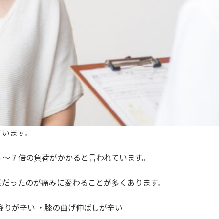
ています。
６〜７倍の負荷がかかると⾔われています。
感だったのが痛みに変わることが多くあります。
降りが⾟い ・膝の曲げ伸ばしが⾟い