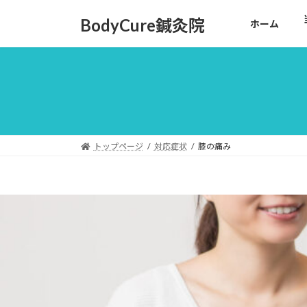
コ
ナ
BodyCure鍼灸院
ホーム
ン
ビ
テ
ゲ
ン
ー
ツ
シ
へ
ョ
ス
ン
キ
に
ッ
移
トップページ
対応症状
膝の痛み
プ
動