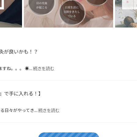
灸が良いかも！？
:
ますね。。。 ☀…
続きを読む
【睡
眠
は
健
』で手に入れる！】
康
の
:
土
る日々がやってき…
続きを読む
【梅
台】
雨
そ
の
の
ジ
『睡