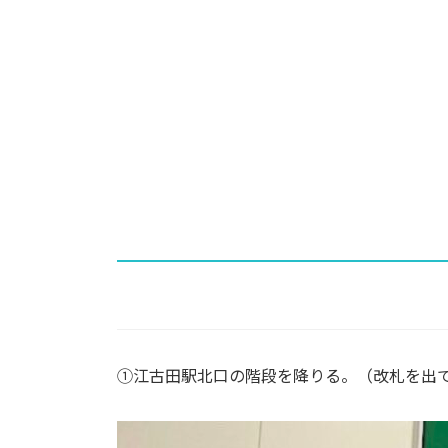
①江古⽥駅北⼝の階段を降りる。（改札を出