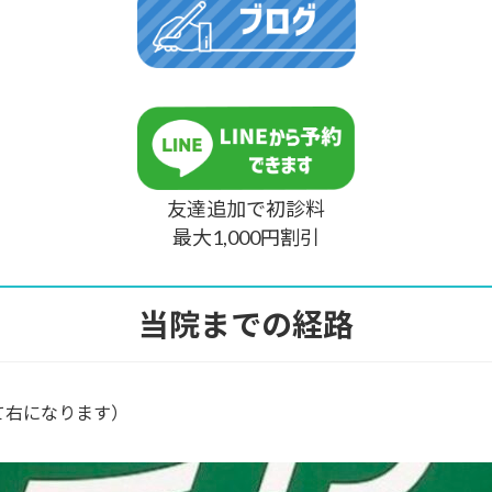
メ
眠
ジ
障
メ
害』
に
鍼
負
灸
け
が
な
良
い
い
肌
か
友達追加で初診料
は
も！？
『美
最大1,000円割引
容
鍼』
で
当院までの経路
手
に
入
れ
る！】
て右になります）