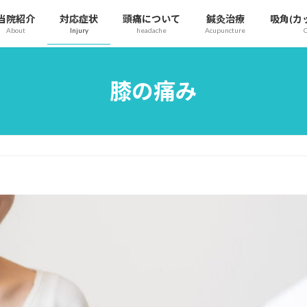
当院紹介
対応症状
頭痛について
鍼灸治療
吸⾓(カ
About
Injury
headache
Acupuncture
膝の痛み