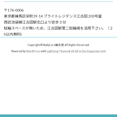
〒176-0006
東京都練⾺区栄町39-14 ブライトレジデンス江古⽥ 203号室
⻄武池袋線江古⽥駅北⼝より徒歩３分
駐輪スペースが無いため、江古⽥駅第⼆駐輪場を活⽤下さい。（２
h以内無料)
Copyright © BodyCure鍼灸院 All Rights Reserved.
Powered by
WordPress
with
Lightning Theme
&
VK All in One Expansion Unit