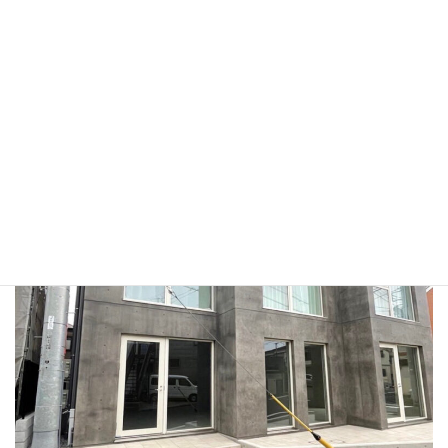
④当院に到着（［203］の後に［呼出］を押してお待ち下さい）