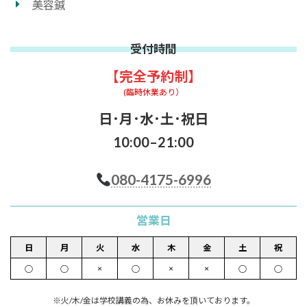
美容鍼
受付時間
【完全予約制】
(臨時休業あり）
日･月･水･土･祝日
10:00–21:00
080-4175-6996
営業日
日
月
火
水
木
金
土
祝
×
×
×
○
○
○
○
○
※火/木/金は学校講義の為、お休みを頂いております。