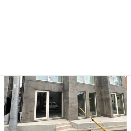
④当院に到着（［203］の後に［呼出］を押してお待ち下さい）