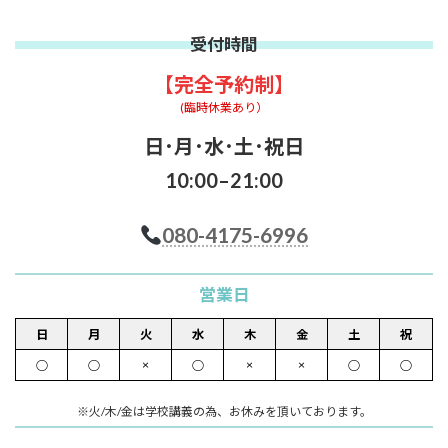
受付時間
【完全予約制】
(臨時休業あり）
日･月･水･土･祝日
10:00–21:00
080-4175-6996
営業日
日
月
火
水
木
金
土
祝
×
×
×
○
○
○
○
○
※火/木/金は学校講義の為、お休みを頂いております。