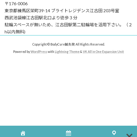
〒176-0006
東京都練⾺区栄町39-14 ブライトレジデンス江古⽥ 203号室
⻄武池袋線江古⽥駅北⼝より徒歩３分
駐輪スペースが無いため、江古⽥駅第⼆駐輪場を活⽤下さい。（２
h以内無料)
Copyright © BodyCure鍼灸院 All Rights Reserved.
Powered by
WordPress
with
Lightning Theme
&
VK All in One Expansion Unit