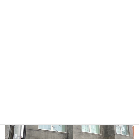
④当院に到着（［203］の後に［呼出］を押してお待ち下さい）