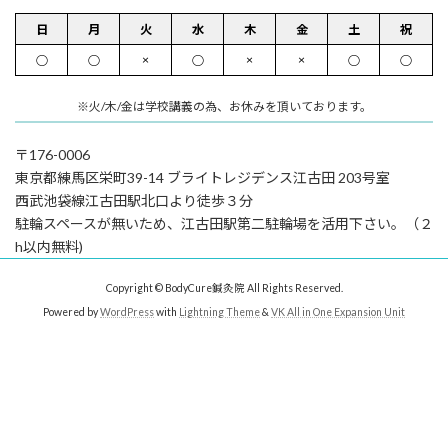
日
月
火
水
木
金
土
祝
×
×
×
○
○
○
○
○
※火/木/金は学校講義の為、お休みを頂いております。
〒176-0006
東京都練⾺区栄町39-14 ブライトレジデンス江古⽥ 203号室
⻄武池袋線江古⽥駅北⼝より徒歩３分
駐輪スペースが無いため、江古⽥駅第⼆駐輪場を活⽤下さい。（２
h以内無料)
Copyright © BodyCure鍼灸院 All Rights Reserved.
Powered by
WordPress
with
Lightning Theme
&
VK All in One Expansion Unit